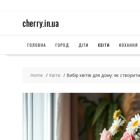
S
k
i
cherry.in.ua
p
t
o
c
ГОЛОВНА
ГОРОД
ДІТИ
КВІТИ
КОХАННЯ
o
n
t
e
Home
Квіти
Вибір квітів для дому: як створит
n
t