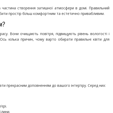
а частина створення затишної атмосфери в домі. Правильний
обити простір більш комфортним та естетично привабливим.
ти?
красу. Вони очищають повітря, підвищують рівень вологості і
Ось кілька причин, чому варто обирати правильні квіти для
стати прекрасним доповненням до вашого інтер’єру. Серед них:
єрі.
слини.