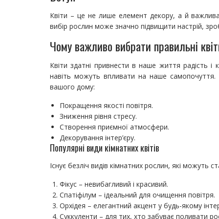
Квіти – це не лише елемент декору, а й важлив
вибір рослин може значно підвищити настрій, зр
Чому важливо вибрати правильні кві
Квіти здатні привнести в наше життя радість і 
навіть можуть впливати на наше самопочуття. 
вашого дому:
Покращення якості повітря.
Зниження рівня стресу.
Створення приємної атмосфери.
Декорування інтер’єру.
Популярні види кімнатних квітів
Існує безліч видів кімнатних рослин, які можуть 
Фікус – невибагливий і красивий.
Спатіфілум – ідеальний для очищення повітря.
Орхідея – елегантний акцент у будь-якому інтер’
Суккуленти – для тих, хто забуває поливати ро